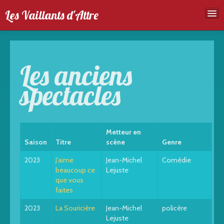
Les Vaillants d'Attre
Accueil
Troupe
Les anciens
Spectales
spectacles
Agenda
Galeries photos
Metteur en
Saison
Titre
scène
Genre
2023
J'aime
Jean-Michel
Comédie
beaucoup ce
Lejuste
que vous
faites
2023
La Souricière
Jean-Michel
policère
Lejuste