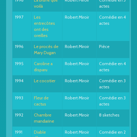
1998
La brune que
Robert Miroir
Comédie en 3
voilà
actes
1997
Les
Robert Miroir
Comédie en 4
entrecôtes
actes
ont des
oreilles
1996
Le procès de
Robert Miroir
Pièce
Mary Dugan
1995
Caroline a
Robert Miroir
Comédie en 4
disparu
actes
1994
Le cocotier
Robert Miroir
Comédie en 3
actes
1993
Fleur de
Robert Miroir
Comédie en 3
cactus
actes
1992
Chambre
Robert Miroir
8 sketches
mandarine
1991
Diable
Robert Miroir
Comédie en 2