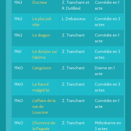
1963
Docteur
Z. Tranchant et
Comédie en 1
R. Dutilleul
acte
1962
Le plus joli
L. Debaisieux
Comédie en 3
rôle
actes
1962
Le dragon
Z. Tranchant
Comédie en 1
acte
1961
Le donjon sur
Z. Tranchant
Comédie en 3
l'abîme
actes
1960
L'angoisse
Z. Tranchant
Drame en 1
acte
1960
Le fiancé
Z. Tranchant
Comédie en 3
malgré lui
actes
1960
L'affaire de la
Z. Tranchant
Comédie en 1
rue de
acte
Lourcine
1960
L'homme de
Z. Tranchant
Mélodrame en
la Pagade
3 actes