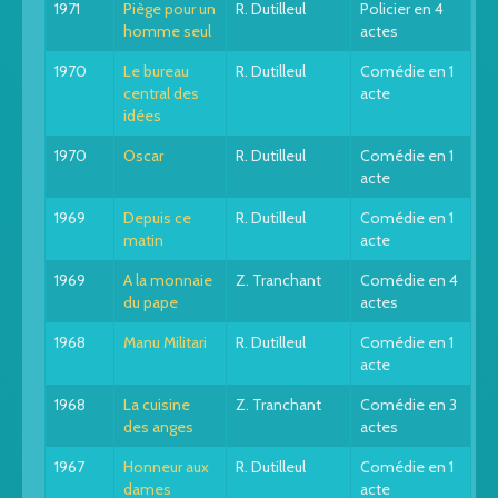
1971
Piège pour un
R. Dutilleul
Policier en 4
homme seul
actes
1970
Le bureau
R. Dutilleul
Comédie en 1
central des
acte
idées
1970
Oscar
R. Dutilleul
Comédie en 1
acte
1969
Depuis ce
R. Dutilleul
Comédie en 1
matin
acte
1969
A la monnaie
Z. Tranchant
Comédie en 4
du pape
actes
1968
Manu Militari
R. Dutilleul
Comédie en 1
acte
1968
La cuisine
Z. Tranchant
Comédie en 3
des anges
actes
1967
Honneur aux
R. Dutilleul
Comédie en 1
dames
acte