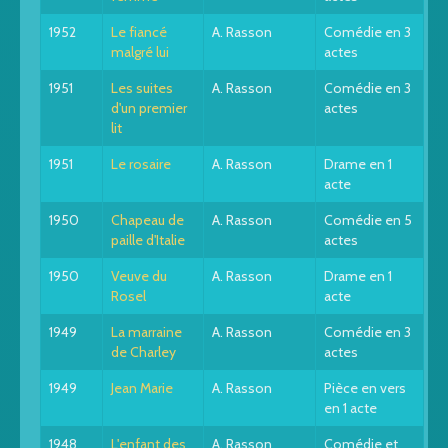
1952
Le fiancé
A. Rasson
Comédie en 3
malgré lui
actes
1951
Les suites
A. Rasson
Comédie en 3
d'un premier
actes
lit
1951
Le rosaire
A. Rasson
Drame en 1
acte
1950
Chapeau de
A. Rasson
Comédie en 5
paille d'Italie
actes
1950
Veuve du
A. Rasson
Drame en 1
Rosel
acte
1949
La marraine
A. Rasson
Comédie en 3
de Charley
actes
1949
Jean Marie
A. Rasson
Pièce en vers
en 1 acte
1948
L'enfant des
A. Rasson
Comédie et