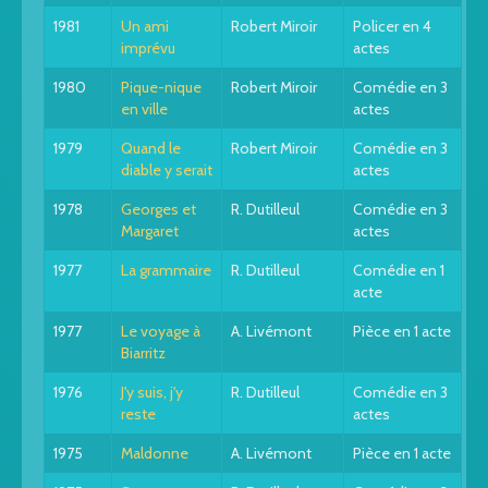
1981
Un ami
Robert Miroir
Policer en 4
imprévu
actes
1980
Pique-nique
Robert Miroir
Comédie en 3
en ville
actes
1979
Quand le
Robert Miroir
Comédie en 3
diable y serait
actes
1978
Georges et
R. Dutilleul
Comédie en 3
Margaret
actes
1977
La grammaire
R. Dutilleul
Comédie en 1
acte
1977
Le voyage à
A. Livémont
Pièce en 1 acte
Biarritz
1976
J'y suis, j'y
R. Dutilleul
Comédie en 3
reste
actes
1975
Maldonne
A. Livémont
Pièce en 1 acte