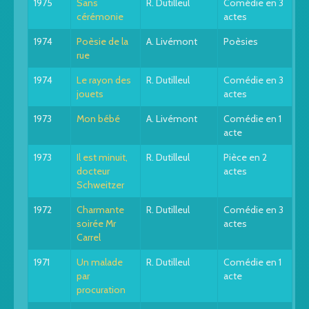
1975
Sans
R. Dutilleul
Comédie en 3
cérémonie
actes
1974
Poèsie de la
A. Livémont
Poèsies
rue
1974
Le rayon des
R. Dutilleul
Comédie en 3
jouets
actes
1973
Mon bébé
A. Livémont
Comédie en 1
acte
1973
Il est minuit,
R. Dutilleul
Pièce en 2
docteur
actes
Schweitzer
1972
Charmante
R. Dutilleul
Comédie en 3
soirée Mr
actes
Carrel
1971
Un malade
R. Dutilleul
Comédie en 1
par
acte
procuration