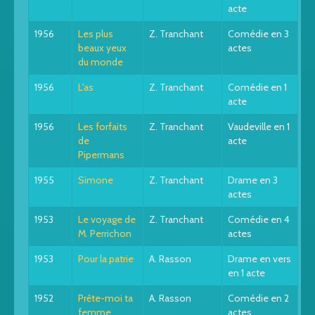
acte
1956
Les plus
Z. Tranchant
Comédie en 3
beaux yeux
actes
du monde
1956
L'as
Z. Tranchant
Comédie en 1
acte
1956
Les forfaits
Z. Tranchant
Vaudeville en 1
de
acte
Pipermans
1955
Simone
Z. Tranchant
Drame en 3
actes
1953
Le voyage de
Z. Tranchant
Comédie en 4
M. Perrichon
actes
1953
Pour la patrie
A. Rasson
Drame en vers
en 1 acte
1952
Prête-moi ta
A. Rasson
Comédie en 2
femme
actes