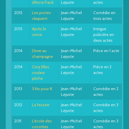
d'Anne Frank
Lejuste
actes
2015
Les portes
Jean-Michel
Comédie en
claquent
Lejuste
trois actes
2015
Après le
Jean-Michel
Intrigue
crime
Lejuste
policière en
deux actes
2014
Diner au
Jean-Michel
Pièce en 1 acte
champagne
Lejuste
2014
Cinq filles
Jean-Michel
Pièce en 2
couleur
Lejuste
actes
pêche
2013
3 lits pour 8
Jean-Michel
Comédie en 2
Lejuste
actes
2012
La fessée
Jean-Michel
Comédie en 3
Lejuste
actes
2011
L'école des
Jean-Michel
Comédie en 3
cocottes
Lejuste
actes