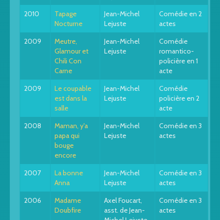
2010
Tapage
Jean-Michel
Comédie en 2
Nocturne
Lejuste
actes
2009
Meutre,
Jean-Michel
Comédie
Glamour et
Lejuste
romantico-
Chili Con
policière en 1
Carne
acte
2009
Le coupable
Jean-Michel
Comédie
est dans la
Lejuste
policière en 2
salle
acte
2008
Maman, y'a
Jean-Michel
Comédie en 3
papa qui
Lejuste
actes
bouge
encore
2007
La bonne
Jean-Michel
Comédie en 3
Anna
Lejuste
actes
2006
Madame
Axel Foucart,
Comédie en 3
Doubfire
asst. de Jean-
actes