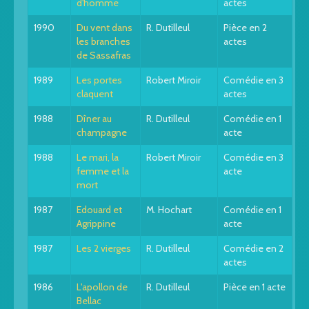
d'homme
actes
1990
Du vent dans
R. Dutilleul
Pièce en 2
les branches
actes
de Sassafras
1989
Les portes
Robert Miroir
Comédie en 3
claquent
actes
1988
Dîner au
R. Dutilleul
Comédie en 1
champagne
acte
1988
Le mari, la
Robert Miroir
Comédie en 3
femme et la
acte
mort
1987
Edouard et
M. Hochart
Comédie en 1
Agrippine
acte
1987
Les 2 vierges
R. Dutilleul
Comédie en 2
actes
1986
L'apollon de
R. Dutilleul
Pièce en 1 acte
Bellac