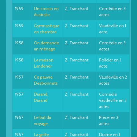
1959
Un cousin en
Z. Tranchant
Comédie en 3
Australie
actes
1959
Gymnastique
Z. Tranchant
Vaudeville en 1
en chambre
acte
1958
On demande
Z. Tranchant
Comédie en 3
un ménage
actes
1958
La maison
Z. Tranchant
Policier en 1
Landener
acte
1957
Ce pauvre
Z. Tranchant
Vaudeville en 2
Desbonnets
actes
1957
Durand,
Z. Tranchant
Comédie
Durand
vaudeville en 3
actes
1957
Le but du
Z. Tranchant
Pièce en 3
voyage
actes
1957
La griffe
Z. Tranchant
Drame en 1