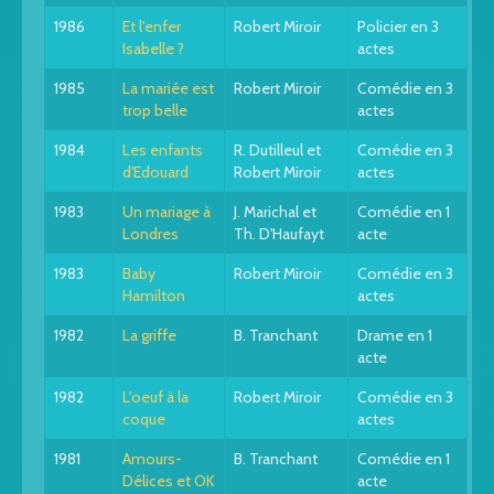
1986
Et l'enfer
Robert Miroir
Policier en 3
Isabelle ?
actes
1985
La mariée est
Robert Miroir
Comédie en 3
trop belle
actes
1984
Les enfants
R. Dutilleul et
Comédie en 3
d'Edouard
Robert Miroir
actes
1983
Un mariage à
J. Marichal et
Comédie en 1
Londres
Th. D'Haufayt
acte
1983
Baby
Robert Miroir
Comédie en 3
Hamilton
actes
1982
La griffe
B. Tranchant
Drame en 1
acte
1982
L'oeuf à la
Robert Miroir
Comédie en 3
coque
actes
1981
Amours-
B. Tranchant
Comédie en 1
Délices et OK
acte