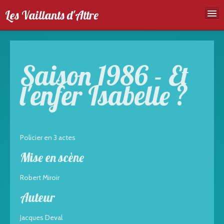
Les Vaillants d'Attre
Accueil
Troupe
Saison 1986 - Et
Spectales
l'enfer Isabelle ?
Agenda
Galeries photos
Policier en 3 actes
Mise en scène
Robert Miroir
Auteur
Jacques Deval