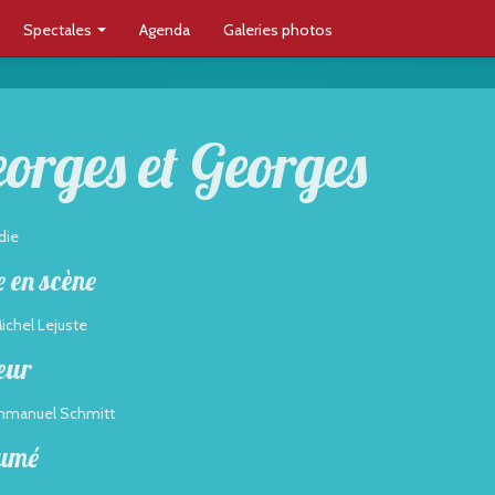
Spectales
Agenda
Galeries photos
orges et Georges
die
 en scène
ichel Lejuste
eur
Emmanuel Schmitt
umé