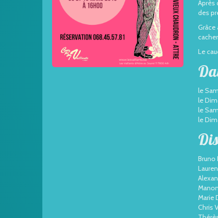
Après 
des pr
Grâce 
cacher 
Le ca
Da
le Sam
le Dim
le Sam
le Dim
Dis
Bruno
Laure
Alexan
Manon
Marie
Chris 
Thérè