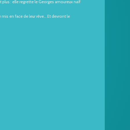
lus : elle regrette le Georges amoureux naïf
is en face de leur rêve... Et devront le