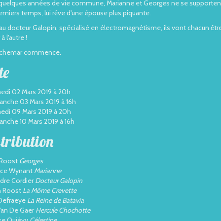
quelques années de vie commune, Marianne et Georges ne se supportent p
emiers temps, lui rêve d'une épouse plus piquante.
au docteur Galopin, spécialisé en électromagnétisme, ils vont chacun être m
à l'autre !
uchemar commence.
te
edi 02 Mars 2019 à 20h
anche 03 Mars 2019 à 16h
edi 09 Mars 2019 à 20h
anche 10 Mars 2019 à 16h
tribution
 Roost
Georges
nce Wynant
Marianne
dre Cordier
Docteur Galopin
 Roost
La Môme Crevette
 Defraeye
La Reine de Batavia
Van De Gaer
Hercule Chochotte
se Quiévy
Célestine