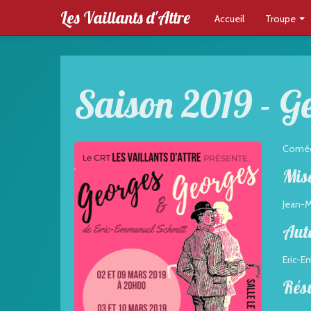
Les Vaillants d'Attre
Accueil
Troupe
Saison 2019 - Ge
Comé
Mise
Jean-M
Aut
Eric-
Rés