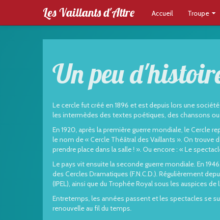
Les Vaillants d'Attre
Accueil
Troupe
Un peu d'histoir
Le cercle fut créé en 1896 et est depuis lors une sociét
les intermèdes des textes poétiques, des chansons ou
En 1920, après la première guerre mondiale, le Cercle re
le nom de « Cercle Théâtral des Vaillants ». On trouv
prendre place dans la salle ! ». Ou encore : « Le spectac
Le pays vit ensuite la seconde guerre mondiale. En 1946,
des Cercles Dramatiques (F.N.C.D.). Régulièrement depuis
(IPEL), ainsi que du Trophée Royal sous les auspices de 
Entretemps, les années passent et les spectacles se sui
renouvelle au fil du temps.