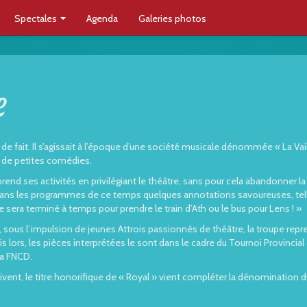
Spectales
Agenda
Galeries photos
e
é de fait. Il s’agissait à l’époque d’une société musicale dénommée « La V
 de petites comédies.
prend ses activités en privilégiant le théâtre, sans pour cela abandonner 
e dans les programmes de ce temps quelques annotations savoureuses, tel
le sera terminé à temps pour prendre le train d’Ath ou le bus pour Lens ! »
 sous l’impulsion de jeunes Attrois passionnés de théâtre, la troupe repren
 lors, les pièces interprétées le sont dans le cadre du Tournoi Provincial
la FNCD.
vent, le titre honorifique de « Royal » vient compléter la dénomination d