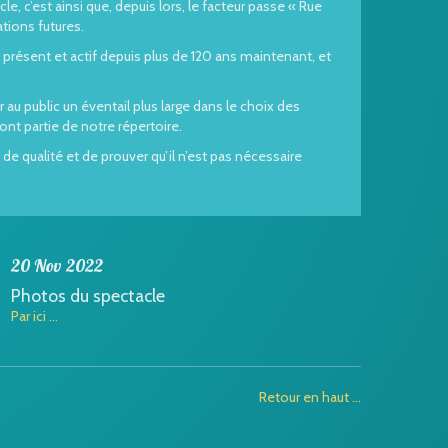
 c’est ainsi que, depuis lors, le facteur passe « Rue
tions futures.
t présent et actif depuis plus de 120 ans maintenant, et
 au public un éventail plus large dans le choix des
ont partie de notre répertoire.
de qualité et de prouver qu’il n’est pas nécessaire
20 Nov 2022
Photos du spectacle
Par ici ...
Retour en haut ...