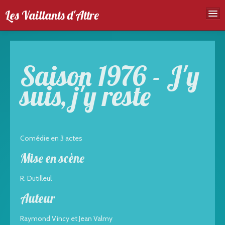
Les Vaillants d'Attre
Accueil
Troupe
Saison 1976 - J'y
Spectales
suis, j'y reste
Agenda
Galeries photos
Comédie en 3 actes
Mise en scène
R. Dutilleul
Auteur
Raymond Vincy et Jean Valmy