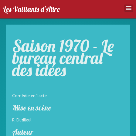
Les Vaillants d'Attre
Accueil
Troupe
Saison 1970 - Le
Spectales
bureau central
Agenda
des idées
Galeries photos
Comédie en 1 acte
Mise en scène
R. Dutilleul
Auteur