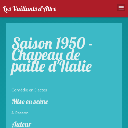
Les Vaillants d'Attre
Accueil
Troupe
Saison 1950 -
Spectales
Chapeau de
Agenda
paille d'Italie
Galeries photos
Comédie en 5 actes
Mise en scène
A. Rasson
Auteur