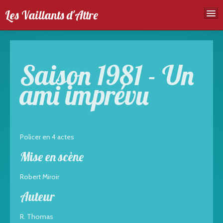
Les Vaillants d'Attre
Accueil
Troupe
Saison 1981 - Un
Spectales
ami imprévu
Agenda
Galeries photos
Policer en 4 actes
Mise en scène
Robert Miroir
Auteur
R. Thomas