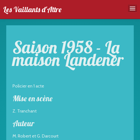
Les Vaillants d'Attre
Accueil
Troupe
Saison 1958 - La
Spectales
maison Landener
Agenda
Galeries photos
Policier en 1 acte
Mise en scène
Z. Tranchant
Auteur
M. Robert et G. Darcourt