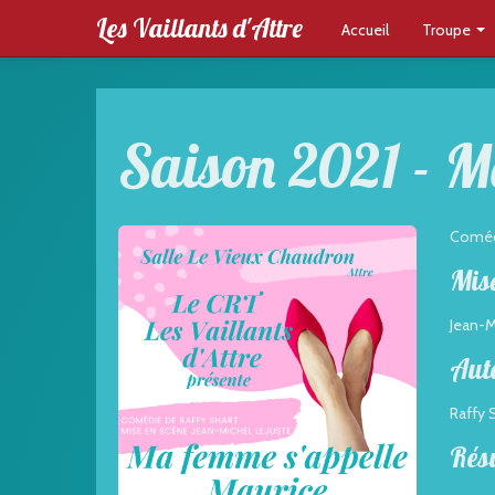
Les Vaillants d'Attre
Accueil
Troupe
Saison 2021 - M
Comé
Mise
Jean-M
Aut
Raffy 
Rés