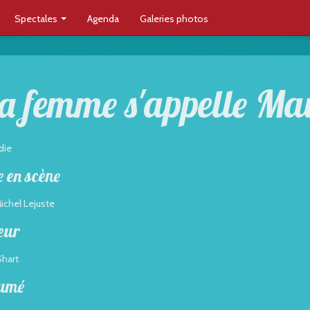
Spectales
Agenda
Galeries photos
a femme s'appelle Ma
die
 en scène
ichel Lejuste
eur
Shart
umé