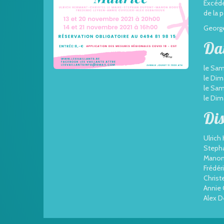
Excédé
de la 
George
Da
le Sam
le Dim
le Sa
le Dim
Dis
Ulrich
Steph
Manon
Frédér
Christ
Annie 
Alex D