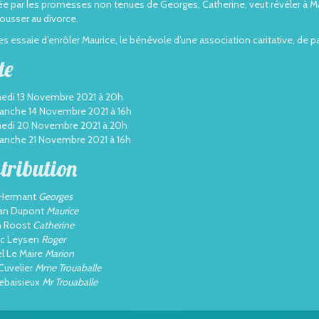
e par les promesses non tenues de Georges, Catherine, veut révéler à Mari
pousser au divorce.
s essaie d’enrôler Maurice, le bénévole d’une association caritative, de pas
te
edi 13 Novembre 2021 à 20h
anche 14 Novembre 2021 à 16h
medi 20 Novembre 2021 à 20h
anche 21 Novembre 2021 à 16h
tribution
 Hermant
Georges
an Dupont
Maurice
 Roost
Catherine
ic Leysen
Roger
el Le Maire
Marion
Cuvelier
Mme Trouaballe
ebaisieux
Mr Trouaballe