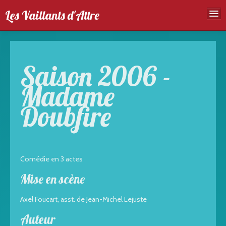
Les Vaillants d'Attre
Accueil
Troupe
Saison 2006 -
Spectales
Madame
Agenda
Doubfire
Galeries photos
Comédie en 3 actes
Mise en scène
Axel Foucart, asst. de Jean-Michel Lejuste
Auteur