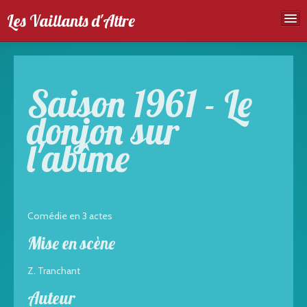
Les Vaillants d'Attre
Accueil
Troupe
Saison 1961 - Le
Spectales
donjon sur
Agenda
l'abîme
Galeries photos
Comédie en 3 actes
Mise en scène
Z. Tranchant
Auteur