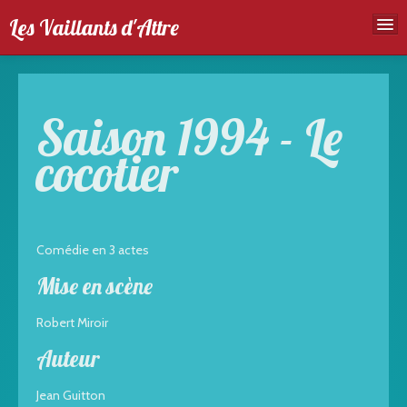
Les Vaillants d'Attre
Accueil
Troupe
Saison 1994 - Le
Spectales
cocotier
Agenda
Galeries photos
Comédie en 3 actes
Mise en scène
Robert Miroir
Auteur
Jean Guitton