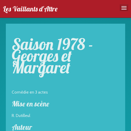
Les Vaillants d'Attre
Accueil
Troupe
Saison 1978 -
Spectales
Georges et
Agenda
Margaret
Galeries photos
Comédie en 3 actes
Mise en scène
R. Dutilleul
Auteur