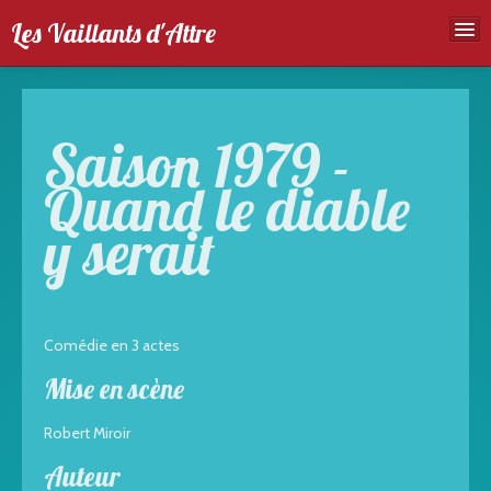
Les Vaillants d'Attre
Accueil
Troupe
Saison 1979 -
Spectales
Quand le diable
Agenda
y serait
Galeries photos
Comédie en 3 actes
Mise en scène
Robert Miroir
Auteur