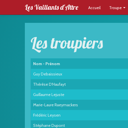
Les Vaillants d'Attre
Accueil
Troupe
Les troupiers
Nom - Prénom
Guy Debaissieux
Thérèse D'Haufayt
Guillaume Lejuste
Marie-Laure Raeymackers
Frédéric Leysen
Stéphane Dupont