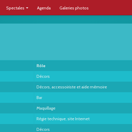
Spectales
Agenda
Galeries photos
Rôle
Décors
Décors, accessoiriste et aide mémoire
Bar
Maquillage
Régie technique, site Internet
Décors