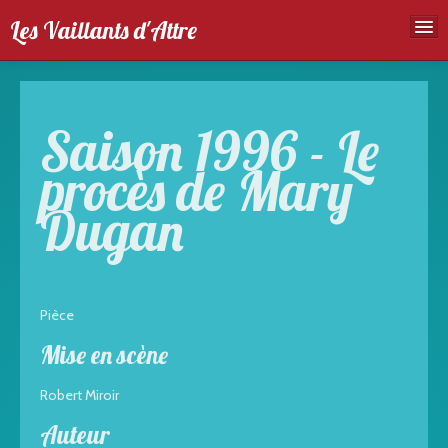
Les Vaillants d'Attre
Accueil
Troupe
Saison 1996 - Le
Spectales
procès de Mary
Agenda
Dugan
Galeries photos
Pièce
Mise en scène
Robert Miroir
Auteur