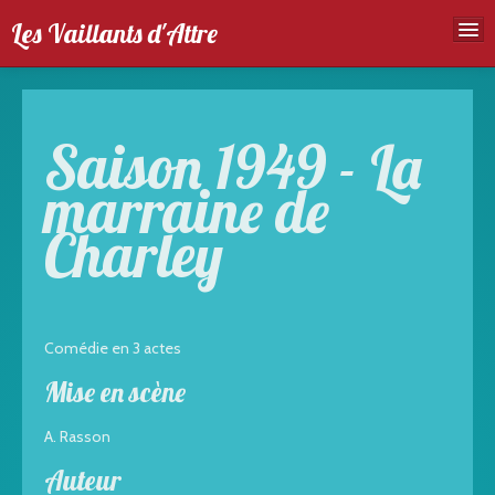
Les Vaillants d'Attre
Accueil
Troupe
Saison 1949 - La
Spectales
marraine de
Agenda
Charley
Galeries photos
Comédie en 3 actes
Mise en scène
A. Rasson
Auteur