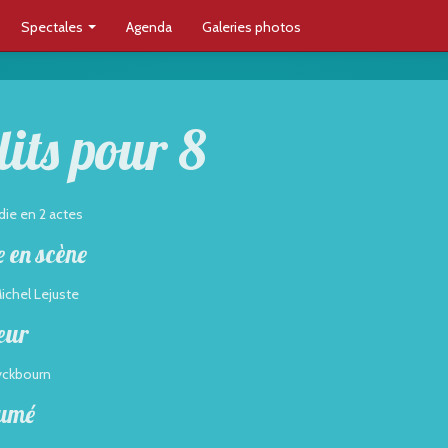
Spectales
Agenda
Galeries photos
lits pour 8
ie en 2 actes
 en scène
ichel Lejuste
eur
yckbourn
umé