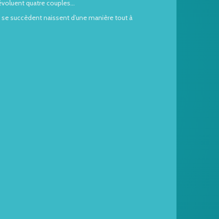
 évoluent quatre couples…
qui se succèdent naissent d’une manière tout à