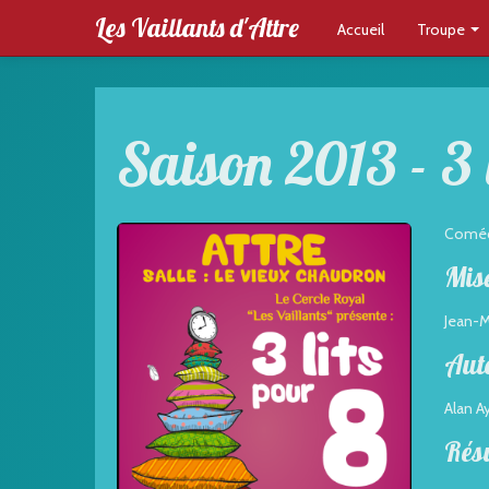
Les Vaillants d'Attre
Accueil
Troupe
Saison 2013 - 3 
Coméd
Mise
Jean-M
Aut
Alan A
Rés