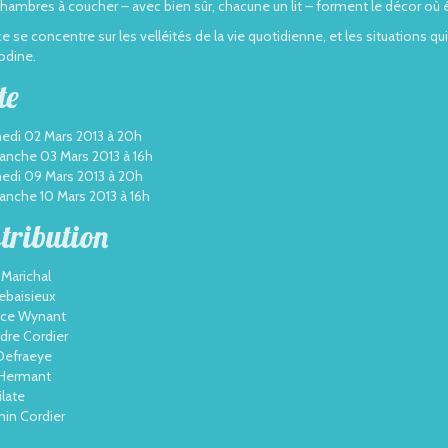
chambres à coucher – avec bien sûr, chacune un lit – forment le décor où
ce se concentre sur les velléités de la vie quotidienne, et les situations 
nodine.
te
edi 02 Mars 2013 à 20h
anche 03 Mars 2013 à 16h
edi 09 Mars 2013 à 20h
anche 10 Mars 2013 à 16h
tribution
 Marichal
ebaisieux
nce Wynant
dre Cordier
Defraeye
 Hermant
ilate
in Cordier