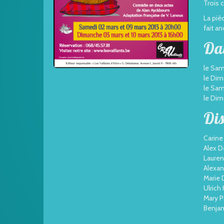
Trois 
La piè
fait a
Da
le Sam
le Dim
le Sam
le Dim
Dis
Carine
Alex D
Laure
Alexan
Marie 
Ulrich
Mary P
Benjam