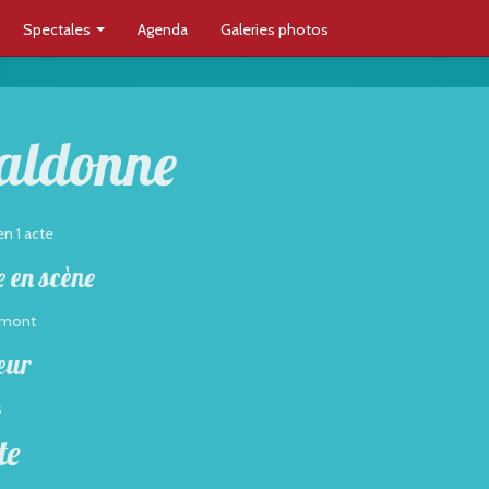
Spectales
Agenda
Galeries photos
Maldonne
en 1 acte
 en scène
émont
eur
s
te