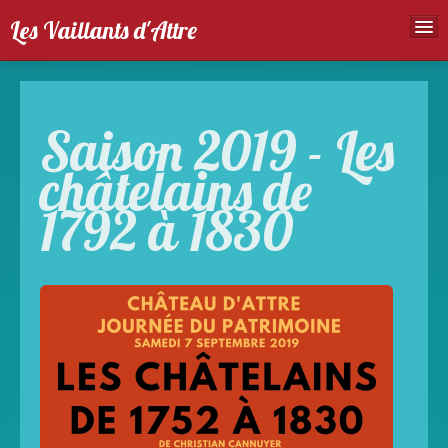
Les Vaillants d'Attre
Accueil
Troupe
Saison 2019 - Les
Spectales
châtelains de
Agenda
1792 à 1830
Galeries photos