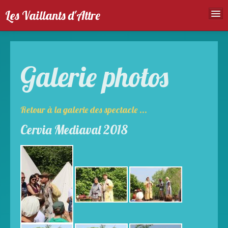
Les Vaillants d'Attre
Accueil
Troupe
Galerie photos
Spectales
Agenda
Retour à la galerie des spectacle ...
Galeries photos
Cervia Mediaval 2018