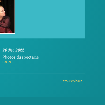
20 Nov 2022
Photos du spectacle
Par ici ...
Retour en haut ...