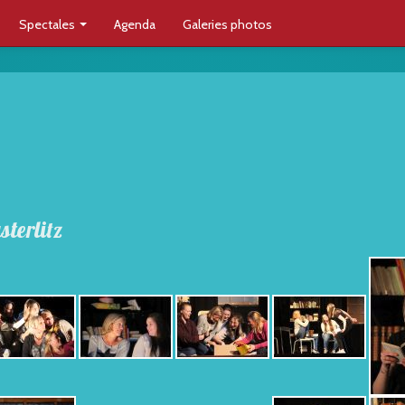
Spectales
Agenda
Galeries photos
terlitz